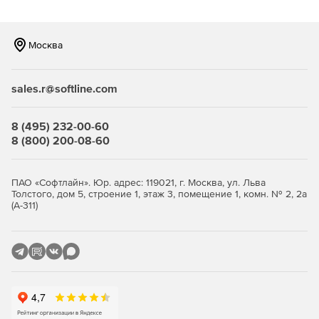
который позволяет отделу IT-безопасности
автоматизировать восстановление конфигураций до
доверенного состояния в случае обнаружения
Москва
отклонений или изменений. Помимо этого Remediation
Manager позволяет автоматизировать процесс
конфигурации новых систем, так как ручное
sales.r@softline.com
конфигурирование систем в соответствии со всеми
политиками и рекомендациями по безопасности – это
процесс требующий больших временных затрат с
8 (495) 232-00-60
высокой вероятностью совершения ошибок.
8 (800) 200-08-60
ПАО «Софтлайн». Юр. адрес: 119021, г. Москва, ул. Льва
Толстого, дом 5, строение 1, этаж 3, помещение 1, комн. № 2, 2а
(А-311)