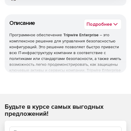
Описание
Подробнее
Программное обеспечение
Tripwire Enterprise
– это
комплексное решение для управления безопасностью
конфигураций. Это решение позволяет быстро привести
всю IT-инфраструктуру компании в соответствие с
политиками или стандартами безопасности, а также иметь
возможность легко продемонстрировать, как защищены
ключевые активы и сервисы компании. Tripwire Enterprise
постоянно поддерживает это соответствие, несмотря на
установку патчей, апдейтов и вносимые в конфигурацию
изменения, которые обычно приводят к ослаблению
уровня безопасности.
Будьте в курсе самых выгодных
Tripwire Enterprise состоит из трех компонентов, каждый
из которых оптимизирован для выполнения конкретной
предложений!
задачи, а вместе, благодаря тесной интеграции, они
представляют целостное законченное решение по
энтерпрайз-уровня.