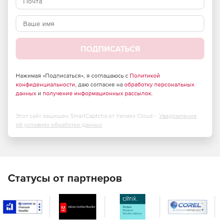
Policy Manager предназначен для управления
политиками, определяющими доверенное состояние
систем. Библиотека Policy Manager включает более
300 политик, определяющих доверенное состояние в
ПОДПИСАТЬСЯ
соответствии с международными отраслевыми
стандартами, в том числе и политики по оптимизации
систем и сервисов в плане доступности и
Нажимая «Подписаться», я соглашаюсь с
Политикой
производительности. Помимо этого можно создать
конфиденциальности
, даю согласие на
обработку персональных
данных
и
получение информационных рассылок
.
свои политики в соответствии с внутренними
стандартами компании.
Этот сайт защищен SmartCaptcha от Yandex Cloud -
Уведомление
File Integrity Manager – стандарт де-факто для
об условиях обработки данных
проверки целостности в большой гетерогенной
инфраструктуре. Вместе с Policy Manager он
превращает «пассивную» проверку конфигураций в
решение по непрерывной защите IT-инфраструктуры,
которое моментально обнаруживает отклонение от
Статусы от партнеров
ожидаемой защищенной конфигурации в режиме
реального времени.
Remediation Manager – компонент Tripwire Enterprise,