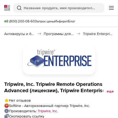
Softline
Поиск
Ме
8 (800) 200-08-60
Запрос цены
Инферит
Блог
Антивирусы и безопасность
Программы для защиты информации
Tripwire Enterprise
Tripwire, Inc. Tripwire Remote Operations
Advanced (лицензии), Tripwire Enterprise
еще
File Systems
Нет отзывов
Softline - Авторизованный партнер Tripwire, Inc.
Производитель:
Tripwire, Inc.
Скопировать ссылку