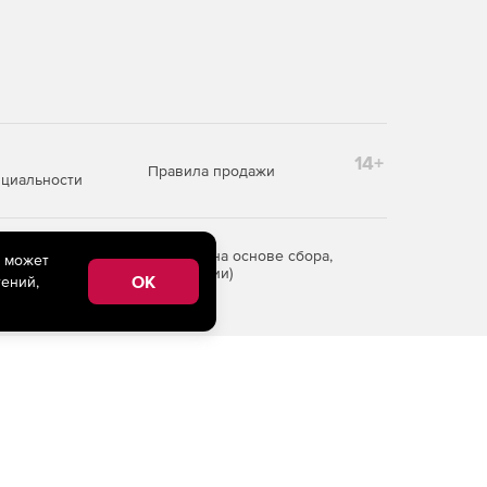
14+
Правила продажи
циальности
редоставления информации на основе сбора,
e может
рритории Российской Федерации)
OK
ений,