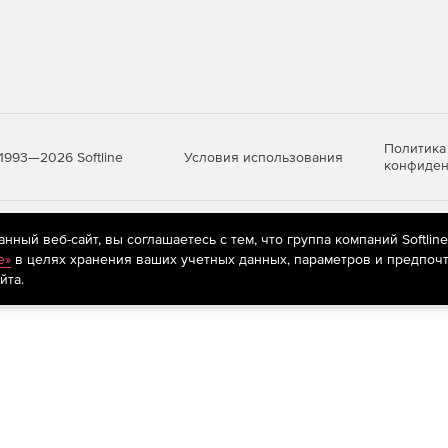
Политика
Условия использования
1993—2026 Softline
конфиден
яются
рекомендательные технологии
(информационные технологии п
ный веб-сайт, вы соглашаетесь с тем, что группа компаний Softlin
предпочтениям пользователей сети «Интернет», находящихся на те
e»
в целях хранения ваших учетных данных, параметров и предпочт
йта.