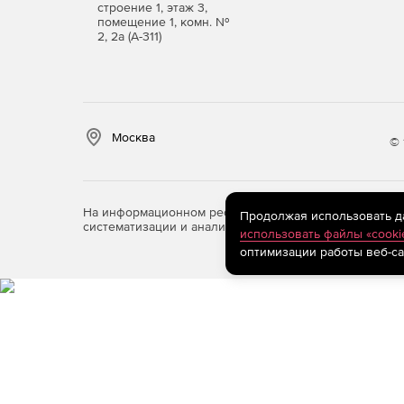
строение 1, этаж 3,
помещение 1, комн. №
2, 2а (А-311)
Москва
© 
На информационном ресурсе store.softline.ru примен
Продолжая использовать дан
систематизации и анализа сведений, относящихся к 
использовать файлы «cooki
оптимизации работы веб-са