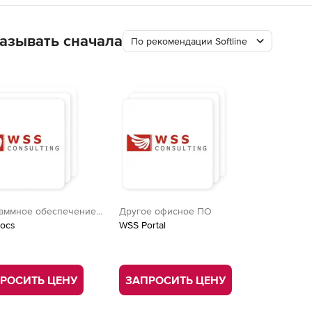
азывать сначала
По рекомендации Softline
аммное обеспечение
Другое офисное ПО
аботы с документами
ocs
WSS Portal
РОСИТЬ ЦЕНУ
ЗАПРОСИТЬ ЦЕНУ