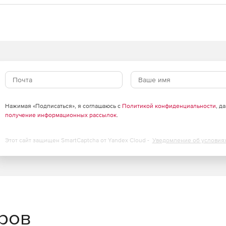
Нажимая «Подписаться», я соглашаюсь с
Политикой конфиденциальности
, д
получение информационных рассылок
.
Этот сайт защищен SmartCaptcha от Yandex Cloud -
Уведомление об условия
еров