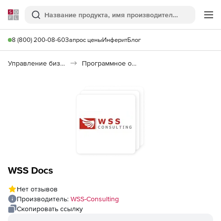
Softline
Поиск
Ме
8 (800) 200-08-60
Запрос цены
Инферит
Блог
Управление бизнесом, CRM/ERP
Программное обеспечение для работы с документами
WSS Docs
Нет отзывов
Производитель:
WSS-Consulting
Скопировать ссылку