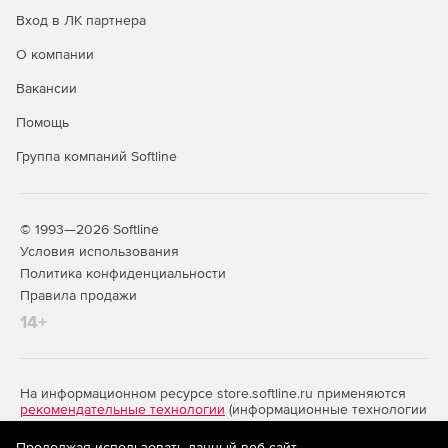
Вход в ЛК партнера
О компании
Вакансии
Помощь
Группа компаний Softline
© 1993—2026 Softline
Условия использования
Политика конфиденциальности
Правила продажи
14+
На информационном ресурсе store.softline.ru применяются
рекомендательные технологии
(информационные технологии
предоставления информации на основе сбора,
систематизации и анализа сведений, относящихся к
Продолжая использовать данный веб-сайт,