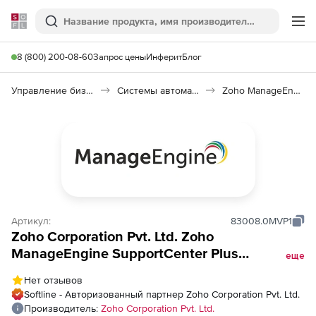
Softline
Поиск
Ме
8 (800) 200-08-60
Запрос цены
Инферит
Блог
Управление бизнесом, CRM/ERP
Системы автоматизации
Zoho ManageEngine SupportCenter
Артикул:
83008.0MVP1
Zoho Corporation Pvt. Ltd. Zoho
ManageEngine SupportCenter Plus
еще
(техподдержка Analytics Plus Add-on
Нет отзывов
Perpetual Model Annual), fee for 5 Viewers
Softline - Авторизованный партнер Zoho Corporation Pvt. Ltd.
pack
Производитель:
Zoho Corporation Pvt. Ltd.