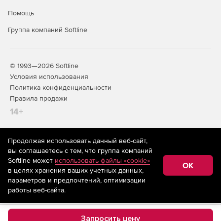
Помощь
Группа компаний Softline
© 1993—2026 Softline
Условия использования
Политика конфиденциальности
Правила продажи
14+
Продолжая использовать данный веб-сайт,
На информационном ресурсе store.softline.ru применяются
вы соглашаетесь с тем, что группа компаний
рекомендательные технологии
(информационные технологии
Softline может
использовать файлы «cookie»
предоставления информации на основе сбора,
OK
в целях хранения ваших учетных данных,
систематизации и анализа сведений, относящихся к
предпочтениям пользователей сети «Интернет»,
параметров и предпочтений, оптимизации
находящихся на территории Российской Федерации)
работы веб-сайта.
Запросить цену