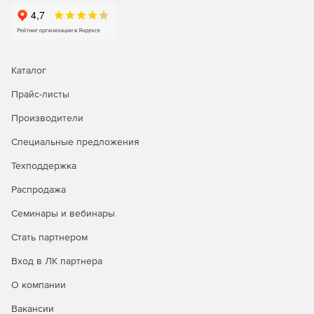
показатели эффективности
Возможность узнавать всю информацию о своей службе
поддержки с помощью интуитивно понятных отчетов и
информационных панелей в реальном времени.
Каталог
Прайс-листы
Производители
Специальные предложения
Техподдержка
Распродажа
Семинары и вебинары
Стать партнером
Вход в ЛК партнера
О компании
Вакансии