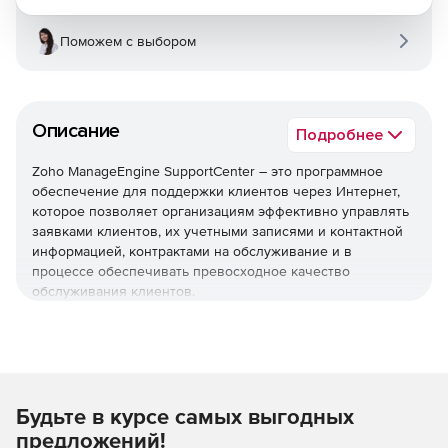
Поможем с выбором
Описание
Подробнее
Zoho ManageEngine SupportCenter – это программное
обеспечение для поддержки клиентов через Интернет,
которое позволяет организациям эффективно управлять
заявками клиентов, их учетными записями и контактной
информацией, контрактами на обслуживание и в
процессе обеспечивать превосходное качество
обслуживания клиентов.
Многоканальная поддержка
Электронная почта, телефон, портал, социальные сети и
этот список растет с каждым днем. Пользователи
Будьте в курсе самых выгодных
получает единое представление о взаимодействии с
клиентами независимо от того, какой режим общения они
предложений!