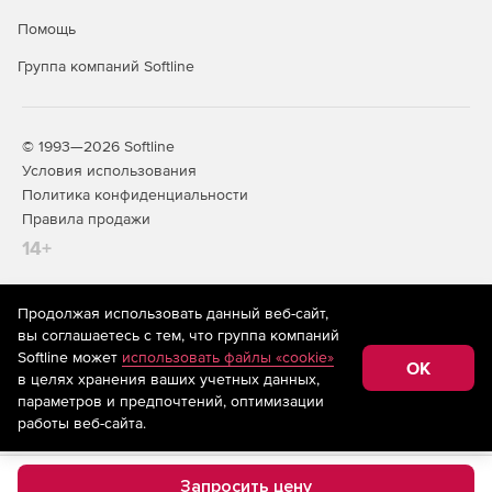
Помощь
Группа компаний Softline
© 1993—2026 Softline
Условия использования
Политика конфиденциальности
Правила продажи
14+
Продолжая использовать данный веб-сайт,
На информационном ресурсе store.softline.ru применяются
вы соглашаетесь с тем, что группа компаний
рекомендательные технологии
(информационные технологии
Softline может
использовать файлы «cookie»
предоставления информации на основе сбора,
OK
в целях хранения ваших учетных данных,
систематизации и анализа сведений, относящихся к
предпочтениям пользователей сети «Интернет»,
параметров и предпочтений, оптимизации
находящихся на территории Российской Федерации)
работы веб-сайта.
Запросить цену