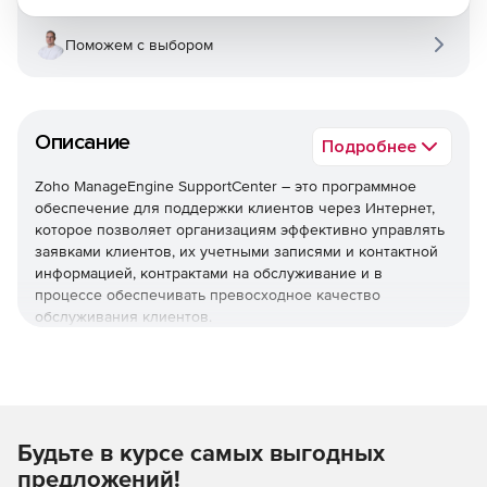
Поможем с выбором
Описание
Подробнее
Zoho ManageEngine SupportCenter – это программное
обеспечение для поддержки клиентов через Интернет,
которое позволяет организациям эффективно управлять
заявками клиентов, их учетными записями и контактной
информацией, контрактами на обслуживание и в
процессе обеспечивать превосходное качество
обслуживания клиентов.
Многоканальная поддержка
Электронная почта, телефон, портал, социальные сети и
этот список растет с каждым днем. Пользователи
Будьте в курсе самых выгодных
получает единое представление о взаимодействии с
клиентами независимо от того, какой режим общения они
предложений!