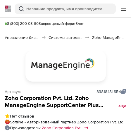
Softline
Поиск
Ме
8 (800) 200-08-60
Запрос цены
Инферит
Блог
Управление бизнесом, CRM/ERP
Системы автоматизации
Zoho ManageEngine SupportCenter
Артикул:
83818.1SLSR4
Zoho Corporation Pvt. Ltd. Zoho
ManageEngine SupportCenter Plus
еще
(подписка Multi-Language Enterprise Edition
Нет отзывов
Model Annual), fee for 20 Support
Softline - Авторизованный партнер Zoho Corporation Pvt. Ltd.
Representatives
Производитель:
Zoho Corporation Pvt. Ltd.