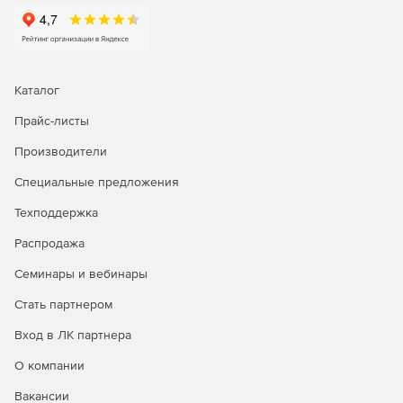
показатели эффективности
Возможность узнавать всю информацию о своей службе
поддержки с помощью интуитивно понятных отчетов и
информационных панелей в реальном времени.
Каталог
Прайс-листы
Производители
Специальные предложения
Техподдержка
Распродажа
Семинары и вебинары
Стать партнером
Вход в ЛК партнера
О компании
Вакансии