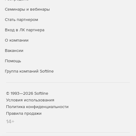
Операционная система Astra Linux Special Edition доступна
в трех лицензионных редакциях:
Семинары и вебинары
Редакция «ОРЕЛ» - обычный уровень защищенности.
Стать партнером
Вход в ЛК партнера
Продукт является доступным техническим вариантом для
открытых сегментов инфраструктур, подключенных к
О компании
сетям общего доступа, в образовательных учреждениях,
а также используется для домашнего использования.
Вакансии
Представляет низкий уровень защиты в системах,
Помощь
обрабатывающих информацию ограниченного доступа, к
которым предъявляются требования по защите
Группа компаний Softline
информации.
Редакция «ВОРОНЕЖ» - хороший уровень защищенности.
© 1993—2026 Softline
Дистрибутив разрабатывался для обработки
Условия использования
конфиденциальной информации в ГИС, в
Политика конфиденциальности
информационных системах персональных данных, а также
Правила продажи
в составе значимых объектов КИИ любого класса
14+
(уровня, категории) защищенности. Дополнительно
используется в других информационных
(автоматизированных) системах для обработки