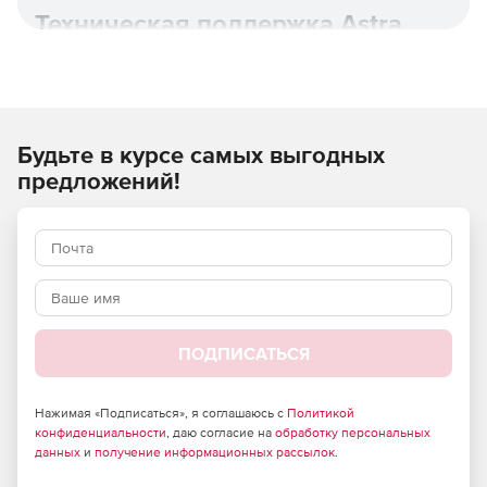
Техническая поддержка Astra
Linux.
Будьте в курсе самых выгодных
предложений!
ПОДПИСАТЬСЯ
Astra Linux Special Edition основана на новой пакетной
базе Debian 10, имеет полную поддержку контейнерной
виртуализации с возможностью дополнительной
Нажимая «Подписаться», я соглашаюсь с
Политикой
изоляции и защиты контейнеров и использует
конфиденциальности
, даю согласие на
обработку персональных
расширенный репозиторий с более 20 000 пакетами для
данных
и
получение информационных рассылок
.
применения в любом режиме защищенности.