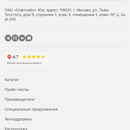
клиенты, планшеты.
ПАО «Софтлайн». Юр. адрес: 119021, г. Москва, ул. Льва
Толстого, дом 5, строение 1, этаж 3, помещение 1, комн. № 2, 2а
Большое число программ стороннего программного
(А-311)
обеспечения: МойОфис, Р7-Офис, CommuniGate Pro,
TrueConf и т.д.
Как выбрать Astra Linux?
Каталог
Прайс-листы
Производители
Специальные предложения
Техподдержка
Распродажа