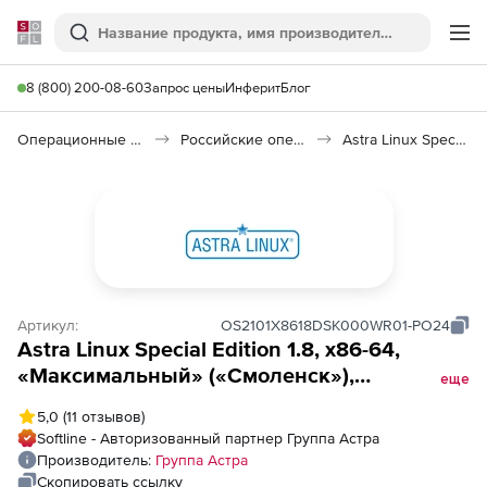
Softline
Поиск
Ме
8 (800) 200-08-60
Запрос цены
Инферит
Блог
Операционные системы
Российские операционные системы (Импортозамещение)
Astra Linux Special Edition
Артикул:
OS2101X8618DSK000WR01-PO24
Astra Linux Special Edition 1.8, х86-64,
«Максимальный» («Смоленск»),
еще
РУСБ.10015-01 (ФСТЭК), способ передачи
5,0
(11 отзывов)
диск, для рабочей станции, на срок
Softline - Авторизованный партнер Группа Астра
действия исключительного права, с
Производитель:
Группа Астра
включенными обновлениями Тип 2 на 24
Скопировать ссылку