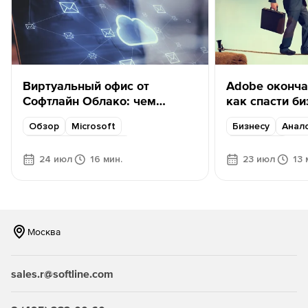
Виртуальный офис от
Adobe оконча
Софтлайн Облако: чем
как спасти б
заменить MS Exchange?
Обзор
Microsoft
Бизнесу
Анал
Для малого бизнеса
Content AI
24 июл
16 мин.
23 июл
13 
Для среднего бизнеса
Офисное ПО
Виртуальный офис
Решение от Софтлайн
Москва
sales.r@softline.com