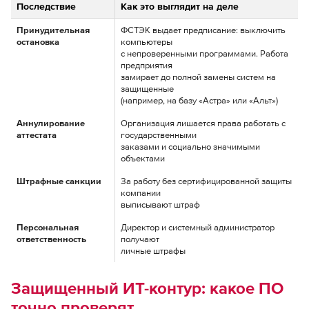
Последствие
Как это выглядит на деле
Принудительная
ФСТЭК выдает предписание: выключить
остановка
компьютеры
с непроверенными программами. Работа
предприятия
замирает до полной замены систем на
защищенные
(например, на базу «Астра» или «Альт»)
Аннулирование
Организация лишается права работать с
аттестата
государственными
заказами и социально значимыми
объектами
Штрафные санкции
За работу без сертифицированной защиты
компании
выписывают штраф
Персональная
Директор и системный администратор
ответственность
получают
личные штрафы
Защищенный ИТ-контур: какое ПО
точно проверят