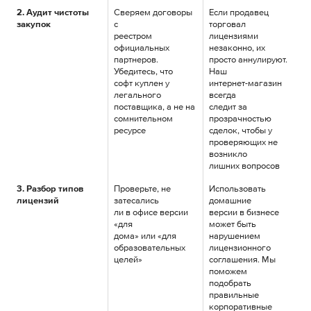
2. Аудит чистоты
Сверяем договоры
Если продавец
закупок
с
торговал
реестром
лицензиями
официальных
незаконно, их
партнеров.
просто аннулируют.
Убедитесь, что
Наш
софт куплен у
интернет-магазин
легального
всегда
поставщика, а не на
следит за
сомнительном
прозрачностью
ресурсе
сделок, чтобы у
проверяющих не
возникло
лишних вопросов
3. Разбор типов
Проверьте, не
Использовать
лицензий
затесались
домашние
ли в офисе версии
версии в бизнесе
«для
может быть
дома» или «для
нарушением
образовательных
лицензионного
целей»
соглашения. Мы
поможем
подобрать
правильные
корпоративные