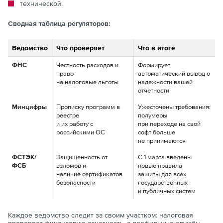
технической.
Сводная таблица регуляторов:
Ведомство
Что проверяет
Что в итоге
ФНС
Честность расходов и
Формирует
право
автоматический вывод о
на налоговые льготы
надежности вашей
отчетности
Минцифры
Прописку программ в
Ужесточены требования:
реестре
полумеры
и их работу с
при переходе на свой
российскими ОС
софт больше
не принимаются
ФСТЭК/
Защищенность от
С 1 марта введены
ФСБ
взломов и
новые правила
наличие сертификатов
защиты для всех
безопасности
государственных
и публичных систем
Каждое ведомство следит за своим участком: налоговая
проверяет финансовую отчетность, а профильные службы —