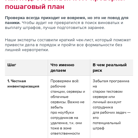
пошаговый план
Проверка всегда приходит не вовремя, но это не повод для
паники.
Чтобы аудит не превратился в поиск виноватых и
выплату штрафов, лучше подготовиться заранее.
Наши эксперты составили краткий чек-лист, который поможет
привести дела в порядок и пройти все формальности без
лишней нервотрепки.
Шаг
Что именно
В чем реальный
делаем
риск
1. Честная
Проверяем всё:
Забытая программа
инвентаризация
рабочие
на
станции, серверы и
старом тестовом
облачные
сервере или
сервисы. Важно не
личный аккаунт
забыть
сотрудника
про ноутбуки
для рабочих задач —
сотрудников на
это
удаленке, т.к. они
потенциальный
тоже в зоне
штраф
ответственности