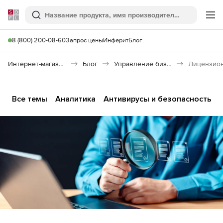
Softline
Поиск
Ме
8 (800) 200-08-60
Запрос цены
Инферит
Блог
Интернет-магазин
Блог
Управление бизнесом
Все темы
Аналитика
Антивирусы и безопасность