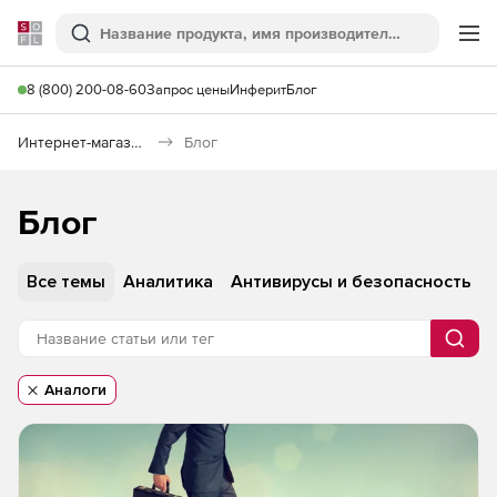
Softline
Поиск
Ме
8 (800) 200-08-60
Запрос цены
Инферит
Блог
Интернет-магазин
Блог
Блог
Все темы
Аналитика
Антивирусы и безопасность
Поис
Не найдено
Аналоги