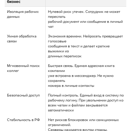
бизнес
Изоляция рабочих
Нулевой риск утечек. Сотрудник не может
данных
переслать
рабочий документ или сообщение в личный
чат
Умная обработка
Экономия времени. Нейросеть превращает
связи
голосовые
сообщения в текст и делает краткие
выжимки из
длинных переписок
Мгновенный поиск
Быстрая связь. Единая адресная книга
коллег
компании
уже встроена в мессенджер. Не нужно
сохранять
номера в личные контакты
Безопасный доступ
Полный контроль. Единый вход в систему по
рабочему логину. При увольнении доступ ко
всем чатам и файлам закрывается
автоматически
Стабильность в РФ
Нет рисков блокировок или санкционных
ограничений.
Серверы находятся внутри страны.