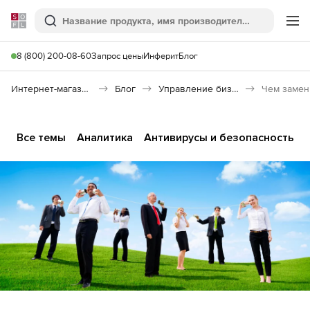
Softline
Поиск
Ме
8 (800) 200-08-60
Запрос цены
Инферит
Блог
Интернет-магазин
Блог
Управление бизнесом
Все темы
Аналитика
Антивирусы и безопасность