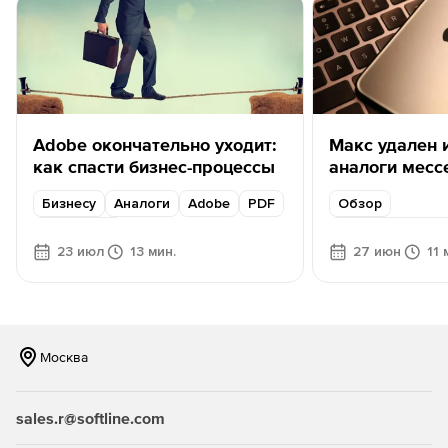
Adobe окончательно уходит:
Макс удален 
как спасти бизнес-процессы
аналоги месс
бизнеса
Бизнесу
Аналоги
Adobe
PDF
Обзор
Content AI
Мессенджеры д
23 июл
13 мин.
27 июн
11 
Москва
sales.r@softline.com