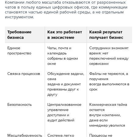
Компании любого масштаба отказываются от разрозненных
чатов в пользу единых цифровых офисов, где коммуникации
становятся частью единой рабочей среды, а не отдельным
инструментом.
Требование
Как это работает
Какой результат
бизнеса
в экосистеме
получает бизнес
Единое
Чаты, почта и
Сотрудники экономят
пространство
календарь
время: нет
собраны в одном
переключений между
окне
сервисами
Связка процессов
Обсуждение задачи,
Файлы не теряются, а
сама
поручения
задача и документ
всегда выполняются в
привязаны друг к
срок
другу
Безопасность
Централизованное
Коммерческая тайна
управление
остается
доступами и
внутри компании,
аудит действий
даже если
менеджер уволился
Масштабируемость
Система легко
Процессы не