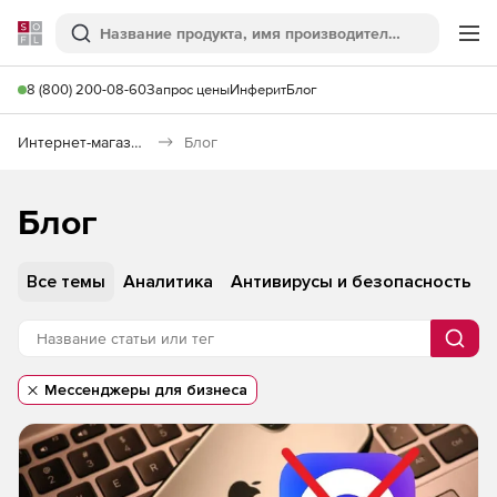
Softline
Поиск
Ме
8 (800) 200-08-60
Запрос цены
Инферит
Блог
Интернет-магазин
Блог
Блог
Все темы
Аналитика
Антивирусы и безопасность
Поис
Не найдено
Мессенджеры для бизнеса