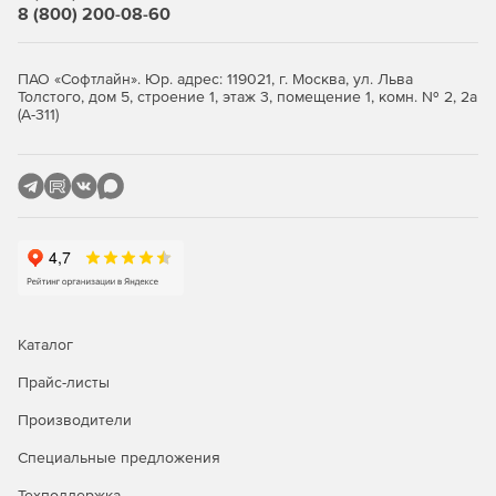
Vector Extensions 512 (Intel AVX-512).
8 (800) 200-08-60
Векторизация и потоковая обработка кода с
использованием OpenMP позволяет использовать
ПАО «Софтлайн». Юр. адрес: 119021, г. Москва, ул. Льва
преимущества новейшего оборудования с
Толстого, дом 5, строение 1, этаж 3, помещение 1, комн. № 2, 2а
(А-311)
поддержкой SIMD, включая Intel AVX-512.
Ускоренный вывод AI с помощью компиляторов от
Intel, Intel Performance Libraries и инструментов
анализа, которые поддерживают Intel Deep Learning
Boost с векторными инструкциями нейронной сети
(VNNI) в процессорах Intel Xeon масштабируемого
уровня 2-го поколения.
Разработка для больших объемов памяти до 512 Гб
DIMM. Возможность идентифицировать, оптимизирать
Каталог
и настраивать платформы Intel для постоянной памяти
Intel Optane DC с помощью Intel VTune Profiler.
Прайс-листы
Производители
Расширенное профилирование с возможностью
сбора и анализа на уровне платформы в Intel VTune
Специальные предложения
Profiler для понимания и оптимизации конфигурации
платформы.
Техподдержка