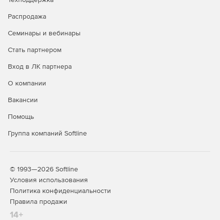
Распродажа
Анализ имитации кеша для векторизации для L1, L2,
L3 и DRAM в Intel Advisor.
Семинары и вебинары
Поддержка облака HPC помогает использовать
Стать партнером
преимущества AWS Parallel Cluster и AWS Elastic Fabric
Вход в ЛК партнера
Adapter для высокоскоростной связи для приложений
MPI с библиотекой Intel MPI.
О компании
Полная поддержка C ++ 2017 с начальной поддержкой
Вакансии
C ++ 20.
Помощь
Поддержка Fortran: от 2008 до 2018.
Группа компаний Softline
Поддержка Python 3.7.
Полная версия OpenMP 4.5 и начальная версия
© 1993—2026 Softline
OpenMP 5.0.
Условия использования
Политика конфиденциальности
Интеграция с Microsoft Visual Studio 2019.
Правила продажи
14+
Поддерживает дополнительную операционную