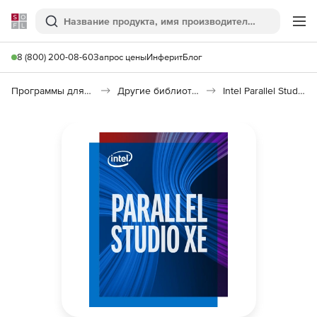
Softline
Поиск
Ме
8 (800) 200-08-60
Запрос цены
Инферит
Блог
Программы для программирования
Другие библиотеки
Intel Parallel Studio XE Professional Edition for C++ and Fortran