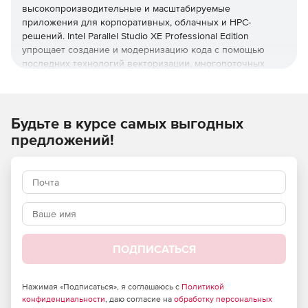
высокопроизводительные и масштабируемые
приложения для корпоративных, облачных и HPC-
решений. Intel Parallel Studio XE Professional Edition
упрощает создание и модернизацию кода с помощью
последних технологий векторизации, многопоточных
вычислений, а также оптимизации работы с памятью.
В его состав входят профилировщики
производительности, самые современные инструменты
Будьте в курсе самых выгодных
анализа, работы с потоками и отладки, ведущие в отрасли
предложений!
компиляторы и математические библиотеки,
обеспечивающие максимальную эффективность
оптимизации ПО для современного оборудования. Этот
продукт позволяет разрабатывать
высокопроизводительный надежный код на C, C++,
Fortran и Python, который эффективно масштабируется на
нынешних и будущих платформах Intel.
ПОДПИСАТЬСЯ
Редакция Intel Parallel Studio XE Professional Edition
включает все функции Composer Edition, а также
Нажимая «Подписаться», я соглашаюсь с
Политикой
возможность профилирования производительности,
конфиденциальности
, даю согласие на
обработку персональных