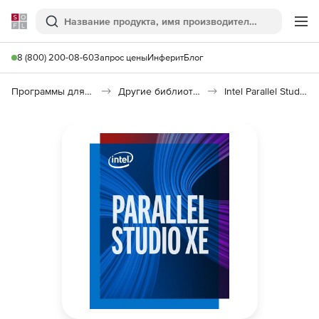
Softline
Поиск
Ме
8 (800) 200-08-60
Запрос цены
Инферит
Блог
Программы для программирования
Другие библиотеки
Intel Parallel Studio XE Professional Edition for C++ and Fortran