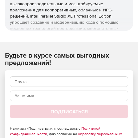
высокопроизводительные и масштабируемые
приложения для корпоративных, облачных и HPC-
решений. Intel Parallel Studio XE Professional Edition
упрощает создание и модернизацию кода с помощью
последних технологий векторизации, многопоточных
вычислений, а также оптимизации работы с памятью.
В его состав входят профилировщики
производительности, самые современные инструменты
Будьте в курсе самых выгодных
анализа, работы с потоками и отладки, ведущие в отрасли
предложений!
компиляторы и математические библиотеки,
обеспечивающие максимальную эффективность
оптимизации ПО для современного оборудования. Этот
продукт позволяет разрабатывать
высокопроизводительный надежный код на C, C++,
Fortran и Python, который эффективно масштабируется на
нынешних и будущих платформах Intel.
ПОДПИСАТЬСЯ
Редакция Intel Parallel Studio XE Professional Edition
включает все функции Composer Edition, а также
Нажимая «Подписаться», я соглашаюсь с
Политикой
возможность профилирования производительности,
конфиденциальности
, даю согласие на
обработку персональных