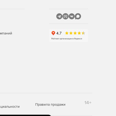
омпаний
14+
Правила продажи
циальности