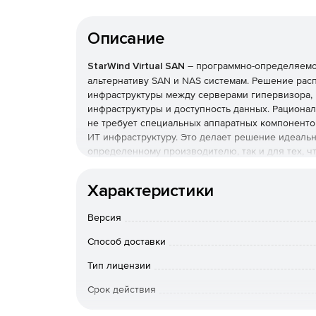
Описание
StarWind Virtual SAN
– программно-определяемо
альтернативу SAN и NAS системам. Решение ра
инфраструктуры между серверами гипервизора,
инфраструктуры и доступность данных. Рациональ
не требует специальных аппаратных компоненто
ИТ инфраструктуру. Это делает решение идеальн
определенному производителю, так и для тех, 
среду. Для вторых StarWind предлагает StarWind
«под ключ», предназначенное выстраивать и об
Характеристики
Компания позволяет опробовать удобство работы 
Версия
дней, с помощью решения StarWind Virtual SAN Fr
Способ доставки
Тип лицензии
Срок действия
К-во узлов