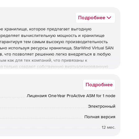
Подробнее
е хранилище, которое предлагает выгодную
спределяет вычислительную мощность и хранилище
 гарантируя тем самым высокую производительность
но используя ресурсы хранилища, StarWind Virtual SAN
в, что позволяет решению легко внедряться в любую
ым как для тех компаний, что привязаны к
что только создают собственную виртуализированную
 HyperConverged Appliance – аппаратное обеспечение
служивать ИТ экосистему с минимальными затратами.
Подробнее
со StarWind Virtual SAN бесплатно, на протяжении 30
Лицензия One-Year ProActive ASM for 1 node
ee.
Электронный
Полная версия
12 мес.
от 1 до 1