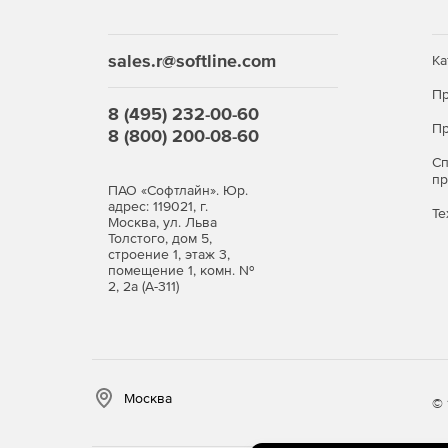
sales.r@softline.com
Ка
Пр
8 (495) 232-00-60
Пр
8 (800) 200-08-60
С
п
ПАО «Софтлайн». Юр.
адрес: 119021, г.
Те
Москва, ул. Льва
Толстого, дом 5,
строение 1, этаж 3,
помещение 1, комн. №
2, 2а (А-311)
Москва
© 