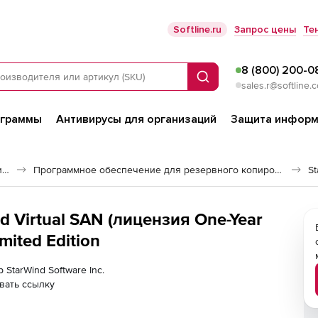
Softline.ru
Запрос цены
Те
8 (800) 200-0
Поиск
sales.r@softline.
ограммы
Антивирусы для организаций
Защита информ
Программное обеспечение для работы с файлами и дисками
Программное обеспечение для резервного копирования
St
nd Virtual SAN (лицензия One-Year
mited Edition
 StarWind Software Inc.
вать ссылку