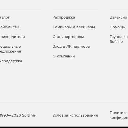
талог
Распродажа
Вакансии
айс-листы
Семинары и вебинары
Помощь
оизводители
Стать партнером
Группа к
Softline
пециальные
Вход в ЛК партнера
редложения
О компании
хподдержка
Политика
Условия использования
1993—2026 Softline
конфиден