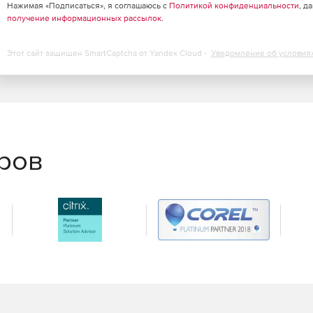
Нажимая «Подписаться», я соглашаюсь с
Политикой конфиденциальности
, д
получение информационных рассылок
.
Этот сайт защищен SmartCaptcha от Yandex Cloud -
Уведомление об условия
еров