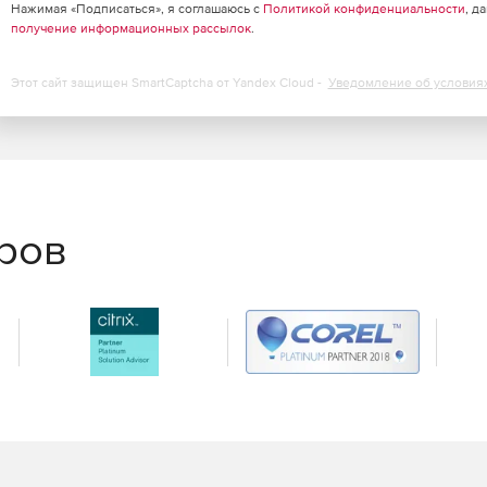
Нажимая «Подписаться», я соглашаюсь с
Политикой конфиденциальности
, д
получение информационных рассылок
.
Этот сайт защищен SmartCaptcha от Yandex Cloud -
Уведомление об условия
еров