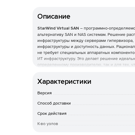
Описание
StarWind Virtual SAN
– программно-определяемо
альтернативу SAN и NAS системам. Решение ра
инфраструктуры между серверами гипервизора,
инфраструктуры и доступность данных. Рациональ
не требует специальных аппаратных компоненто
ИТ инфраструктуру. Это делает решение идеальн
определенному производителю, так и для тех, 
среду. Для вторых StarWind предлагает StarWind
«под ключ», предназначенное выстраивать и об
Характеристики
Компания позволяет опробовать удобство работы 
Версия
дней, с помощью решения StarWind Virtual SAN Fr
Способ доставки
Срок действия
К-во узлов
Особенности доставки