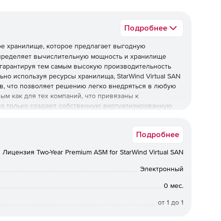
Подробнее
е хранилище, которое предлагает выгодную
спределяет вычислительную мощность и хранилище
 гарантируя тем самым высокую производительность
но используя ресурсы хранилища, StarWind Virtual SAN
в, что позволяет решению легко внедряться в любую
ым как для тех компаний, что привязаны к
что только создают собственную виртуализированную
 HyperConverged Appliance – аппаратное обеспечение
служивать ИТ экосистему с минимальными затратами.
Подробнее
со StarWind Virtual SAN бесплатно, на протяжении 30
Лицензия Two-Year Premium ASM for StarWind Virtual SAN
ee.
Электронный
0 мес.
от 1 до 1
Срок доставки: 1-3 раб.дн. Softline.