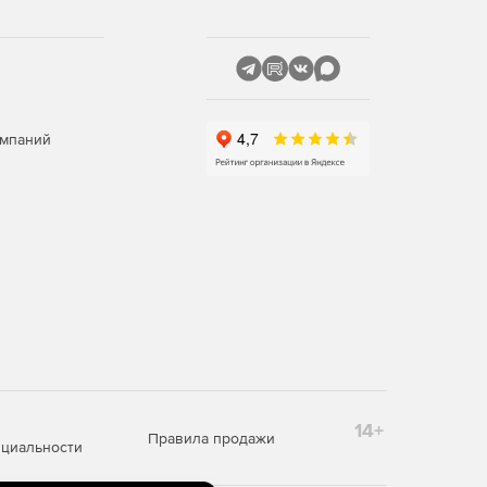
омпаний
14+
Правила продажи
циальности