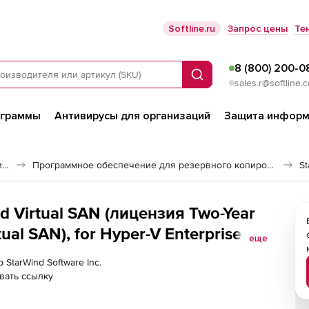
Softline.ru
Запрос цены
Те
8 (800) 200-0
Поиск
sales.r@softline.
ограммы
Антивирусы для организаций
Защита информ
Программное обеспечение для работы с файлами и дисками
Программное обеспечение для резервного копирования
St
er-V Enterprise
еще
 StarWind Software Inc.
вать ссылку