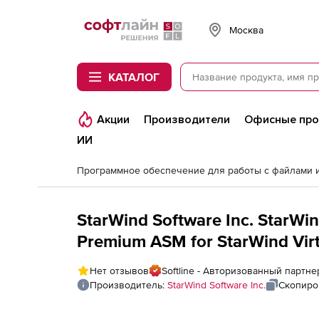
Softline
Москва
КАТАЛОГ
Акции
Производители
Офисные пр
ИИ
StarWind Software Inc. StarWind Virtual SAN (лицензия Two-Year
Premium ASM for StarWind Virtual SAN), for Hyp
Edition (per 1 node)
Нет отзывов
Softline - Авторизованный партнер
Производитель:
StarWind Software Inc.
Скопиро