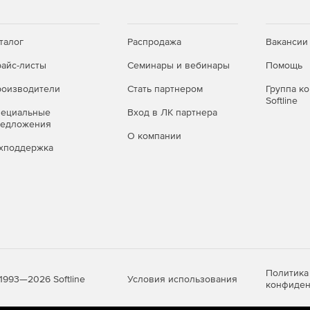
талог
Распродажа
Вакансии
айс-листы
Семинары и вебинары
Помощь
оизводители
Стать партнером
Группа к
Softline
пециальные
Вход в ЛК партнера
редложения
О компании
хподдержка
Политика
Условия использования
1993—2026 Softline
конфиден