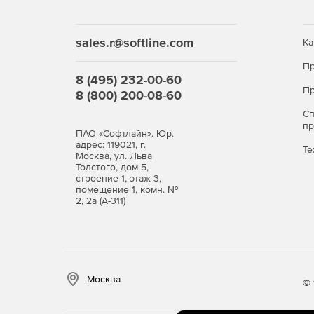
sales.r@softline.com
Ка
Пр
8 (495) 232-00-60
Пр
8 (800) 200-08-60
С
п
ПАО «Софтлайн». Юр.
адрес: 119021, г.
Те
Москва, ул. Льва
Толстого, дом 5,
строение 1, этаж 3,
помещение 1, комн. №
2, 2а (А-311)
Москва
© 