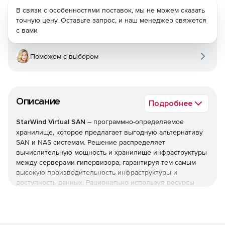
В связи с особенностями поставок, мы не можем сказать
точную цену. Оставьте запрос, и наш менеджер свяжется
с вами
Поможем с выбором
Описание
Подробнее
StarWind Virtual SAN
– программно-определяемое
хранилище, которое предлагает выгодную альтернативу
SAN и NAS системам. Решение распределяет
вычислительную мощность и хранилище инфраструктуры
между серверами гипервизора, гарантируя тем самым
высокую производительность инфраструктуры и
доступность данных. Рационально используя ресурсы
хранилища, StarWind Virtual SAN не требует специальных
аппаратных компонентов, что позволяет решению легко
внедряться в любую ИТ инфраструктуру. Это делает
решение идеальным как для тех компаний, что