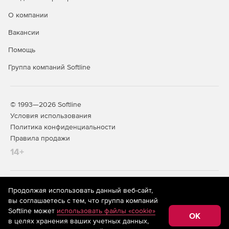
О компании
Вакансии
Помощь
Группа компаний Softline
© 1993—2026 Softline
Условия использования
Политика конфиденциальности
Правила продажи
14+
На информационном ресурсе store.softline.ru применяются
Продолжая использовать данный веб-сайт,
рекомендательные технологии
(информационные технологии
вы соглашаетесь с тем, что группа компаний
предоставления информации на основе сбора,
Softline может
использовать файлы «cookie»
систематизации и анализа сведений, относящихся к
OK
в целях хранения ваших учетных данных,
предпочтениям пользователей сети «Интернет»,