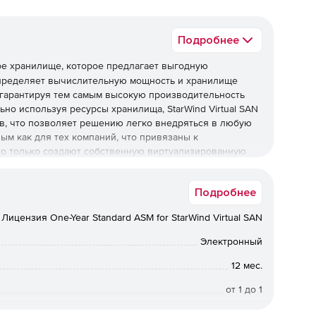
Подробнее
е хранилище, которое предлагает выгодную
спределяет вычислительную мощность и хранилище
 гарантируя тем самым высокую производительность
но используя ресурсы хранилища, StarWind Virtual SAN
в, что позволяет решению легко внедряться в любую
ым как для тех компаний, что привязаны к
что только создают собственную виртуализированную
 HyperConverged Appliance – аппаратное обеспечение
служивать ИТ экосистему с минимальными затратами.
Подробнее
со StarWind Virtual SAN бесплатно, на протяжении 30
Лицензия One-Year Standard ASM for StarWind Virtual SAN
ee.
Электронный
12 мес.
от 1 до 1
Срок доставки: 1-3 раб.дн. Softline.