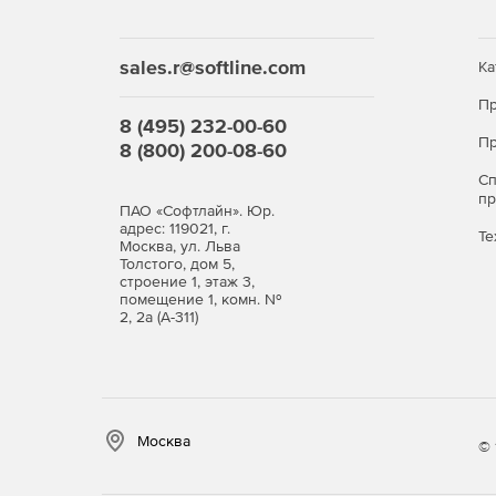
sales.r@softline.com
Ка
Пр
8 (495) 232-00-60
Пр
8 (800) 200-08-60
С
п
ПАО «Софтлайн». Юр.
адрес: 119021, г.
Те
Москва, ул. Льва
Толстого, дом 5,
строение 1, этаж 3,
помещение 1, комн. №
2, 2а (А-311)
Москва
© 