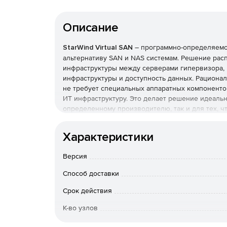
Описание
StarWind Virtual SAN
– программно-определяемо
альтернативу SAN и NAS системам. Решение ра
инфраструктуры между серверами гипервизора,
инфраструктуры и доступность данных. Рациональ
не требует специальных аппаратных компоненто
ИТ инфраструктуру. Это делает решение идеальн
определенному производителю, так и для тех, 
среду. Для вторых StarWind предлагает StarWind
«под ключ», предназначенное выстраивать и об
Характеристики
Компания позволяет опробовать удобство работы 
Версия
дней, с помощью решения StarWind Virtual SAN Fr
Способ доставки
Срок действия
К-во узлов
Особенности доставки