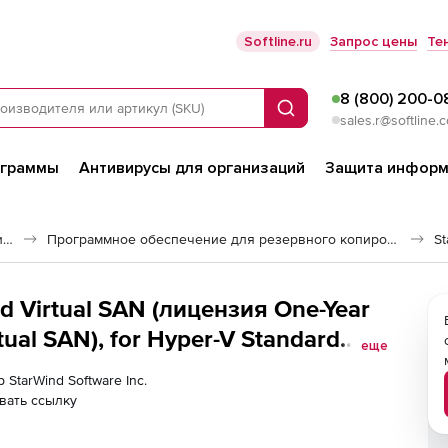
Softline.ru
Запрос цены
Те
8 (800) 200-0
Поиск
sales.r@softline.
ограммы
Антивирусы для организаций
Защита информ
Программное обеспечение для работы с файлами и дисками
Программное обеспечение для резервного копирования
St
ual SAN), for Hyper-V Standard
еще
 StarWind Software Inc.
вать ссылку