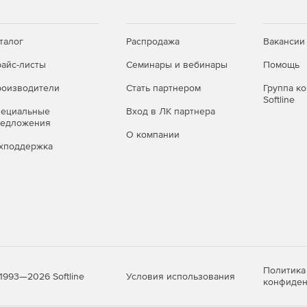
талог
Распродажа
Вакансии
айс-листы
Семинары и вебинары
Помощь
оизводители
Стать партнером
Группа к
Softline
пециальные
Вход в ЛК партнера
редложения
О компании
хподдержка
Политика
Условия использования
1993—2026 Softline
конфиден