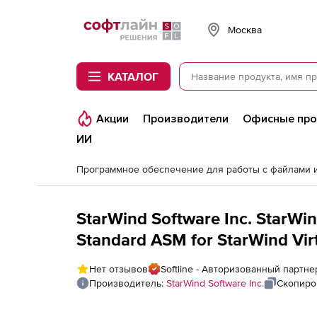
Softline
Москва
КАТАЛОГ
Акции
Производители
Офисные пр
ИИ
StarWind Software Inc. StarWind Virtual SAN (лицензия One-Year
Standard ASM for StarWind Virt
Edition (per 1 node)
Нет отзывов
Softline - Авторизованный партнер
Производитель:
StarWind Software Inc.
Скопиро