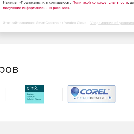
Нажимая «Подписаться», я соглашаюсь с
Политикой конфиденциальности
, д
получение информационных рассылок
.
Этот сайт защищен SmartCaptcha от Yandex Cloud -
Уведомление об условия
еров