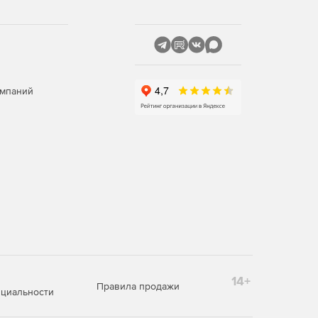
омпаний
14+
Правила продажи
циальности