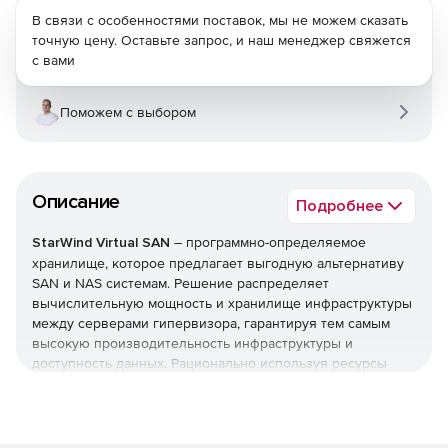
В связи с особенностями поставок, мы не можем сказать
точную цену. Оставьте запрос, и наш менеджер свяжется
с вами
Поможем с выбором
Описание
Подробнее
StarWind Virtual SAN
– программно-определяемое
хранилище, которое предлагает выгодную альтернативу
SAN и NAS системам. Решение распределяет
вычислительную мощность и хранилище инфраструктуры
между серверами гипервизора, гарантируя тем самым
высокую производительность инфраструктуры и
доступность данных. Рационально используя ресурсы
хранилища, StarWind Virtual SAN не требует специальных
аппаратных компонентов, что позволяет решению легко
внедряться в любую ИТ инфраструктуру. Это делает
решение идеальным как для тех компаний, что