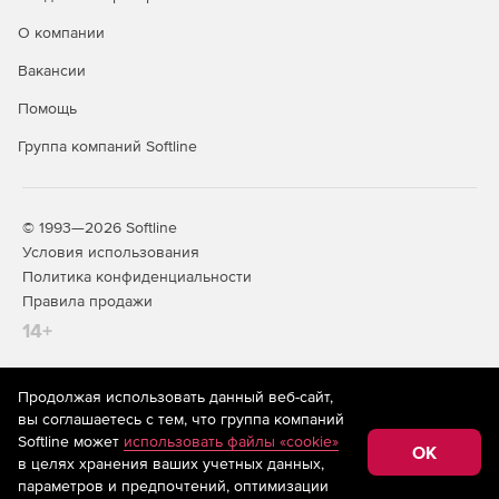
О компании
Вакансии
Помощь
Группа компаний Softline
© 1993—2026 Softline
Условия использования
Политика конфиденциальности
Правила продажи
14+
Продолжая использовать данный веб-сайт,
На информационном ресурсе store.softline.ru применяются
вы соглашаетесь с тем, что группа компаний
рекомендательные технологии
(информационные технологии
Softline может
использовать файлы «cookie»
предоставления информации на основе сбора,
OK
в целях хранения ваших учетных данных,
систематизации и анализа сведений, относящихся к
предпочтениям пользователей сети «Интернет»,
параметров и предпочтений, оптимизации