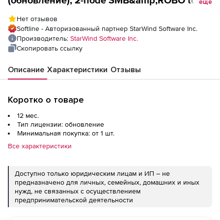
еще
Enterprise Edition Upgrade for StarWind
Нет отзывов
Virtual SAN for vSphere (2nodes), 1 year of
Softline - Авторизованный партнер StarWind Software Inc.
Standard ASM
Производитель:
StarWind Software Inc.
Скопировать ссылку
Описание
Характеристики
Отзывы
Коротко о товаре
12 мес.
Тип лицензии: обновление
Минимальная покупка: от 1 шт.
Все характеристики
Доступно только юридическим лицам и ИП – не
предназначено для личных, семейных, домашних и иных
нужд, не связанных с осуществлением
предпринимательской деятельности