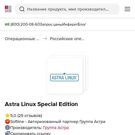
Softline
Поиск
Ме
8 (800) 200-08-60
Запрос цены
Инферит
Блог
Операционные системы
Российские операционные системы (Импортозамещение)
Astra Linux Special Edition
5,0
(29 отзывов)
Softline - Авторизованный партнер Группа Астра
Производитель:
Группа Астра
Скопировать ссылку