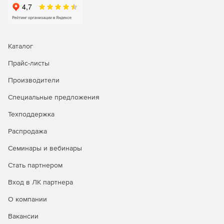
Каталог
Прайс-листы
Производители
Специальные предложения
Техподдержка
Распродажа
Семинары и вебинары
Операционная система Astra Linux Special Edition доступна
в трех лицензионных редакциях:
Стать партнером
Редакция «ОРЕЛ» - обычный уровень защищенности.
Вход в ЛК партнера
О компании
Продукт является доступным техническим вариантом для
открытых сегментов инфраструктур, подключенных к
Вакансии
сетям общего доступа, в образовательных учреждениях,