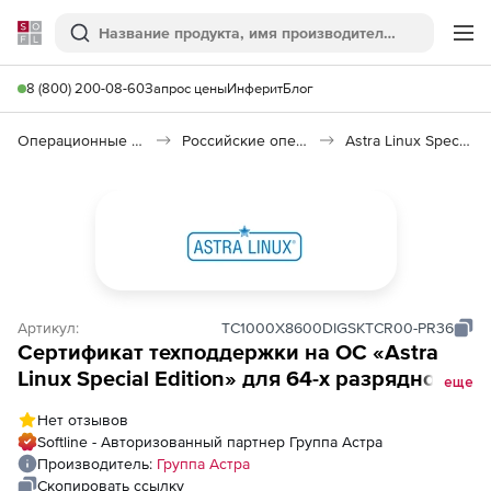
Softline
Поиск
Ме
8 (800) 200-08-60
Запрос цены
Инферит
Блог
Операционные системы
Российские операционные системы (Импортозамещение)
Astra Linux Special Edition
Артикул:
TC1000X8600DIGSKTCR00-PR36
Сертификат техподдержки на ОС «Astra
Linux Special Edition» для 64-х разрядной
еще
платформы на базе п/а x86-64, вариант
Нет отзывов
лицензирования «Орел», для сервера до 2
Softline - Авторизованный партнер Группа Астра
сокетов, тип Привилегированная, на 36
Производитель:
Группа Астра
мес.
Скопировать ссылку