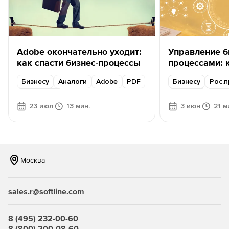
Adobe окончательно уходит:
Управление б
как спасти бизнес-процессы
процессами: к
помогает нав
Бизнесу
Аналоги
Adobe
PDF
Бизнесу
Рос.
задачах
Content AI
Аналоги
Авто
23 июл
13 мин.
3 июн
21 м
Москва
sales.r@softline.com
8 (495) 232-00-60
8 (800) 200-08-60