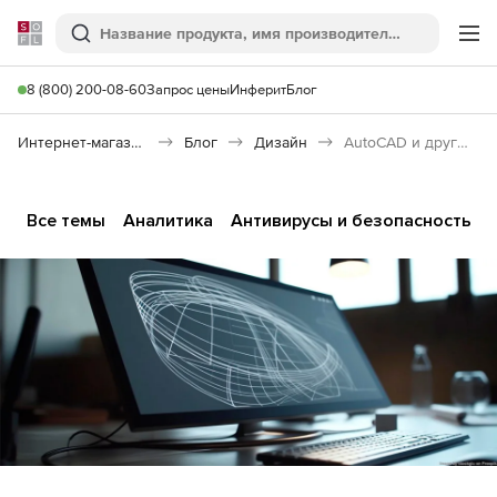
Softline
Поиск
Ме
8 (800) 200-08-60
Запрос цены
Инферит
Блог
Интернет-магазин
Блог
Дизайн
AutoCAD и другие программы Autodesk перестали работать
Все темы
Аналитика
Антивирусы и безопасность