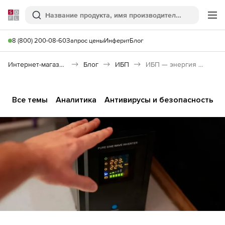
Softline
Поиск
Ме
8 (800) 200-08-60
Запрос цены
Инферит
Блог
Интернет-магазин
Блог
ИБП
ИБП — энергия надёжности. Как защитить бизнес от перебоев с электропитанием
Все темы
Аналитика
Антивирусы и безопасность