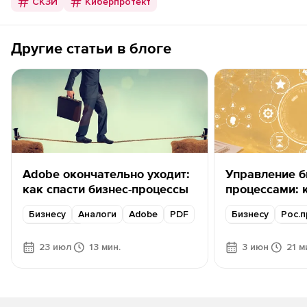
СКЗИ
Киберпротект
Другие статьи в блоге
Adobe окончательно уходит:
Управление б
как спасти бизнес-процессы
процессами: к
помогает нав
Бизнесу
Аналоги
Adobe
PDF
Бизнесу
Рос.
задачах
Content AI
Аналоги
Авто
23 июл
13 мин.
3 июн
21 м