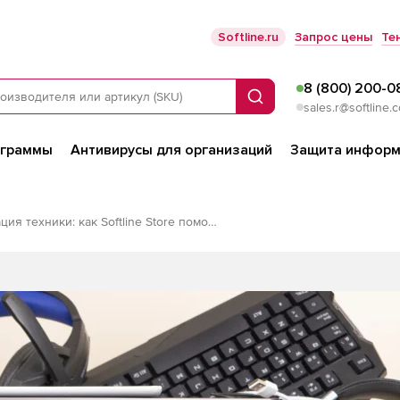
Softline.ru
Запрос цены
Те
8 (800) 200-0
Поиск
sales.r@softline.
ограммы
Антивирусы для организаций
Защита информ
Утилизация техники: как Softline Store помогает освободиться от старого IT‑оборудования с компенсацией