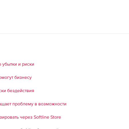
о убытки и риски
омогут бизнесу
ски бездействия
вращает проблему в возможности
ировать через Softline Store