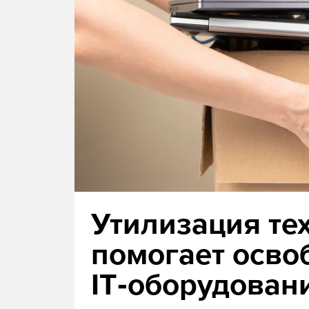
Утилизация техн
помогает освоб
IT‑оборудован