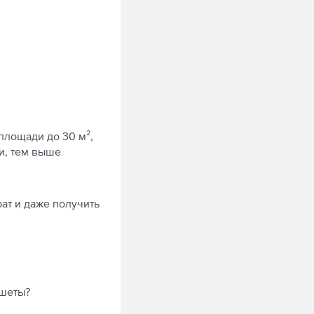
Удалённый
доступ
Управление
бизнесом
Экосистемы
площади до 30 м²,
Электроника
ки, тем выше
Электронная
подпись
рат и даже получить
ншеты?