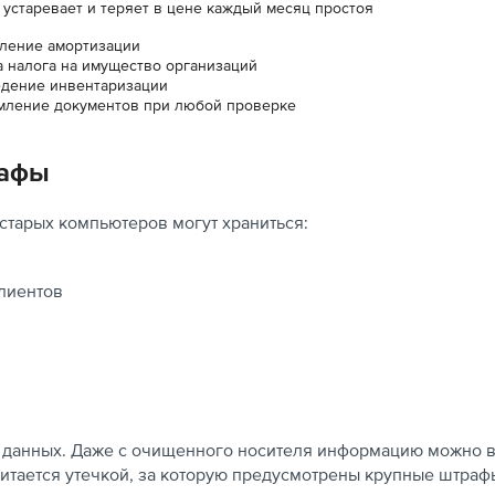
 устаревает и теряет в цене каждый месяц простоя
сление амортизации
а налога на имущество организаций
едение инвентаризации
мление документов при любой проверке
рафы
старых компьютеров могут храниться:
лиентов
 данных. Даже с очищенного носителя информацию можно в
считается утечкой, за которую предусмотрены крупные штраф