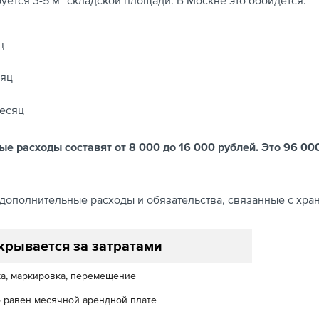
буется 3-5 м² складской площади. В Москве это обойдётся:
ц
сяц
месяц
 расходы составят от 8 000 до 16 000 рублей. Это 96 000
т дополнительные расходы и обязательства, связанные с хра
крывается за затратами
а, маркировка, перемещение
 равен месячной арендной плате