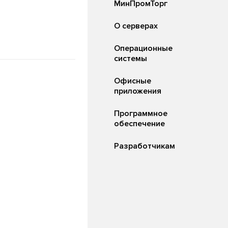
МинПромТорг
О серверах
Операционные
системы
Офисные
приложения
Программное
обеспечение
Разработчикам
Российские
офисные
приложения
Текстовые
редакторы