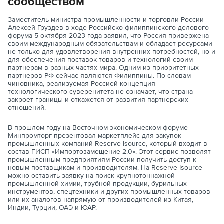
сообществом
Заместитель министра промышленности и торговли России
Алексей Груздев в ходе Российско-филиппинского делового
форума 5 октября 2023 года заявил, что Россия привержена
своим международным обязательствам и обладает ресурсами
не только для удовлетворения внутренних потребностей, но и
для обеспечения поставок товаров и технологий своим
партнерам в разных частях мира. Одним из приоритетных
партнеров РФ сейчас являются Филиппины. По словам
чиновника, реализуемая Россией концепция
технологического суверенитета не означает, что страна
закроет границы и откажется от развития партнерских
отношений.
В прошлом году на Восточном экономическом форуме
Минпромторг презентовал маркетплейс для закупок
промышленных компаний Reserve Isource, который входит в
состав ГИСП «Импортозамещение 2.0». Этот сервис позволят
промышленным предприятиям России получить доступ к
новым поставщикам и производителям. На Reserve Isource
можно оставить заявку на поиск крупнотоннажной
промышленной химии, трубной продукции, бурильных
инструментов, спецтехники и других промышленных товаров
или их аналогов напрямую от производителей из Китая,
Индии, Турции, ОАЭ и ЮАР.