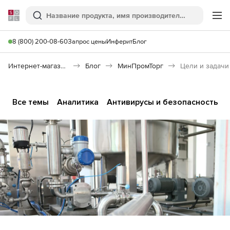
Softline
Поиск
Ме
8 (800) 200-08-60
Запрос цены
Инферит
Блог
Интернет-магазин
Блог
МинПромТорг
Все темы
Аналитика
Антивирусы и безопасность