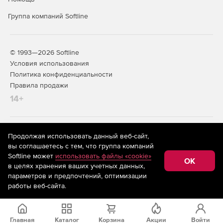
Группа компаний Softline
© 1993—2026 Softline
Условия использования
Политика конфиденциальности
Правила продажи
14+
На информационном ресурсе store.softline.ru применяются
Продолжая использовать данный веб-сайт,
рекомендательные технологии
(информационные технологии
вы соглашаетесь с тем, что группа компаний
предоставления информации на основе сбора,
Softline может
использовать файлы «cookie»
систематизации и анализа сведений, относящихся к
OK
в целях хранения ваших учетных данных,
предпочтениям пользователей сети «Интернет»,
находящихся на территории Российской Федерации)
параметров и предпочтений, оптимизации
работы веб-сайта.
Главная
Каталог
Корзина
Акции
Войти