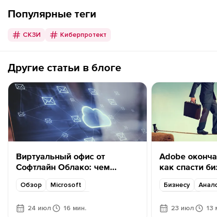
Популярные теги
СКЗИ
Киберпротект
Другие статьи в блоге
Виртуальный офис от
Adobe оконча
Софтлайн Облако: чем
как спасти б
заменить MS Exchange?
Обзор
Microsoft
Бизнесу
Анал
Для малого бизнеса
Content AI
24 июл
16 мин.
23 июл
13 
Для среднего бизнеса