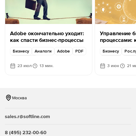
Adobe окончательно уходит:
Управление б
как спасти бизнес-процессы
процессами: к
помогает нав
Бизнесу
Аналоги
Adobe
PDF
Бизнесу
Рос.
задачах
Content AI
Аналоги
Авто
23 июл
13 мин.
3 июн
21 м
Москва
sales.r@softline.com
8 (495) 232-00-60