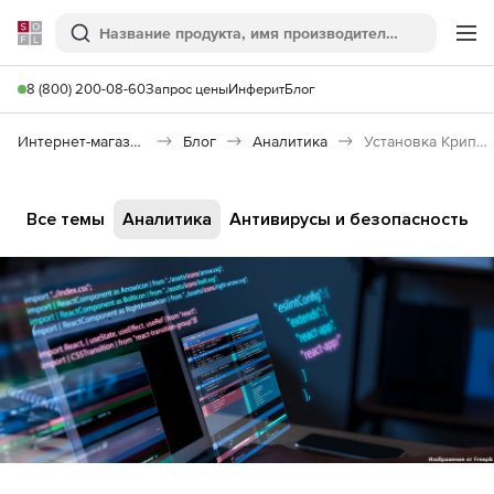
Softline
Поиск
Ме
8 (800) 200-08-60
Запрос цены
Инферит
Блог
Интернет-магазин
Блог
Аналитика
Установка КриптоПро на Astra Linux: подробная инструкция
Все темы
Аналитика
Антивирусы и безопасность