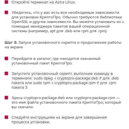
Откройте терминал на Astra Linux.
Убедитесь, что у вас есть все необходимые зависимости
для установки КриптоПро. Обычно требуются библиотеки
OpenSSL и другие зависимости. Вы можете установить их с
помощью менеджера пакетов вашей операционной
системы (например, apt для .deb или rpm для .rpm).
Шаг 3:
Запуск установочного скрипта и продолжение работы
на экране
Перейдите в каталог, где находится скачанный
установочный пакет КриптоПро.
Запустите установочный скрипт, выполнив команду в
терминале: sudo dpkg -i cryptopro-package.deb # для .deb
пакета или sudo rpm -i cryptopro-package.rpm # для .rpm
пакета З
Здесь cryptopro-package.deb или cryptopro-package.rpm —
это имя файла установочного пакета КриптоПро, который
вы скачали.
Следуйте инструкциям на экране для завершения
процесса установки.