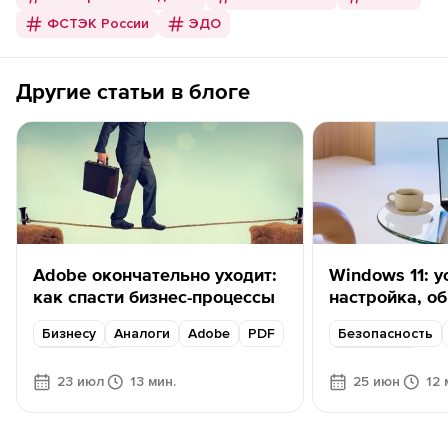
ФСТЭК России
ЭДО
Другие статьи в блоге
Adobe окончательно уходит:
Windows 11: у
как спасти бизнес-процессы
настройка, о
нужно знать и
Бизнесу
Аналоги
Adobe
PDF
Безопасность
правильно
Content AI
Настройка
23 июл
13 мин.
25 июн
12 